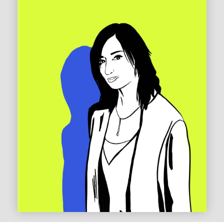
Rachida Lefebvre
Présidente de LR Business Support